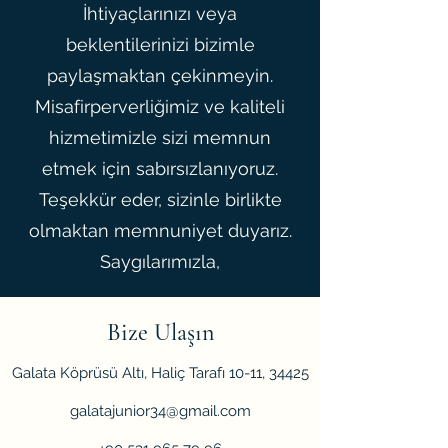
İhtiyaçlarınızı veya
beklentilerinizi bizimle
paylaşmaktan çekinmeyin.
Misafirperverliğimiz ve kaliteli
hizmetimizle sizi memnun
etmek için sabırsızlanıyoruz.
Teşekkür eder, sizinle birlikte
olmaktan memnuniyet duyarız.
Saygılarımızla,
Bize Ulaşın
Galata Köprüsü Altı, Haliç Tarafı 10-11, 34425
galatajunior34@gmail.com